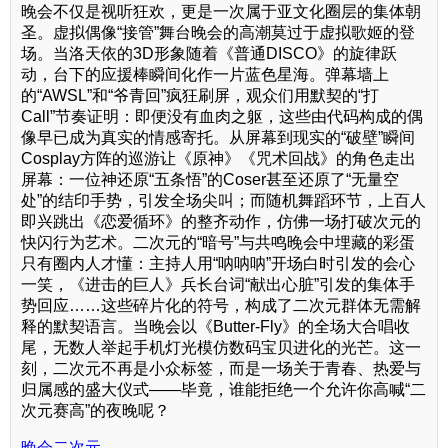
晚会不仅是视听狂欢，更是一次属于亚文化圈层的集体朝
圣。虚拟偶像“接管”舞台晚会的高潮莫过于虚拟歌姬的登
场。当洛天依的3D形象随着《普通DISCO》的旋律跃
动，台下的应援棒瞬间化作一片蓝色星海。弹幕墙上
的“AWSL”和“爷青回”疯狂刷屏，观众们用默契的“打
Call”节奏证明：即便没有血肉之躯，这些由代码构成的偶
像早已成为真实的情感寄托。从屏幕到现实的“破壁”瞬间
Cosplay方阵的巡游让《原神》《咒术回战》的角色走出
屏幕：一位神还原“五条悟”的Coser甚至还原了“无量空
处”的结印手势，引发全场尖叫；而随机舞蹈环节，上百人
即兴跳出《恋爱循环》的整齐动作，仿佛一场打破次元的
快闪行为艺术。二次元的“暗号”与共鸣晚会中埋藏的彩蛋
只有圈内人才懂：主持人用“呐呐呐”开场白时引发的会心
一笑，《进击的巨人》兵长台词“献出心脏”引发的集体手
势回应……这些碎片化的符号，构成了二次元群体无需解
释的默契语言。当晚会以《Butter-Fly》的全场大合唱收
尾，无数人举起手机灯光模仿数码宝贝进化的光芒。这一
刻，二次元不再是小众标签，而是一场关于青春、热爱与
归属感的盛大仪式——毕竟，谁能拒绝一个允许你高喊“二
次元赛高”的夜晚呢？
晚会二次元