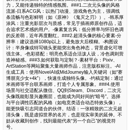
力，又能传递独特的情感氛围。###1.二次元头像的风格
流派-日系ACG风：以热门动漫、游戏角色为主，强调线
条流畅与色彩鲜明（如《原神》《鬼灭之刃》）。-韩系厚
涂风：注重光影层次与质感，常见于插画师原创作品，适
合追求艺术感的用户。-像素复古风：低分辨率与怀旧色调
的反差萌，近年再度翻红。###2.超清头像的核心要素-分
辨率：建议选择1080p以上，避免放大后模糊。-构图设
计：半身像或特写镜头更能突出角色神态，背景虚化可增
强主体。-色彩搭配：明亮色系适合活泼人设，冷色调则营
造神秘感。###3.如何获取与定制？-素材平台：Pixiv、
ArtStation等网站聚集大量画师作品，注意版权标注。-AI
生成工具：使用NovelAI或MidJourney输入关键词（如“赛
博朋克少女+4k”），快速生成独特头像。-约稿定制：通过
米画师等平台联系画师，打造个人专属形象。###4.使用
场景与社交适配从微信、QQ到Steam、Discord，二次元
头像既能彰显兴趣圈层，也能成为同好间的“暗号”。选择
与平台调性匹配的风格（如电竞类适合动态特效头像），
能更快吸引志同道合的伙伴。结语：一张精致的二次元超
清头像，既是虚拟世界的名片，也是现实审美的延伸。不
妨从收藏到创作，找到最能代表“另一个自己”的视觉符
号。