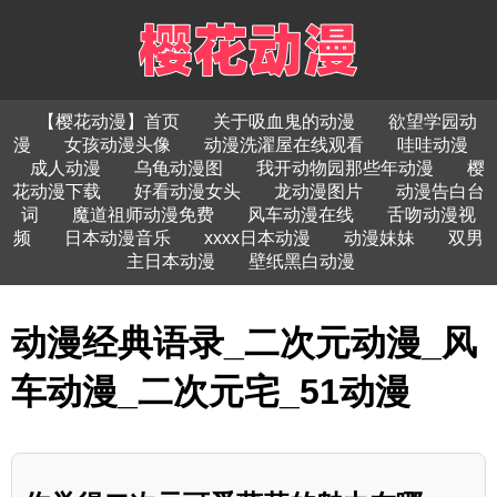
【樱花动漫】首页
关于吸血鬼的动漫
欲望学园动
漫
女孩动漫头像
动漫洗濯屋在线观看
哇哇动漫
成人动漫
乌龟动漫图
我开动物园那些年动漫
樱
花动漫下载
好看动漫女头
龙动漫图片
动漫告白台
词
魔道祖师动漫免费
风车动漫在线
舌吻动漫视
频
日本动漫音乐
xxxx日本动漫
动漫妹妹
双男
主日本动漫
壁纸黑白动漫
动漫经典语录_二次元动漫_风
车动漫_二次元宅_51动漫