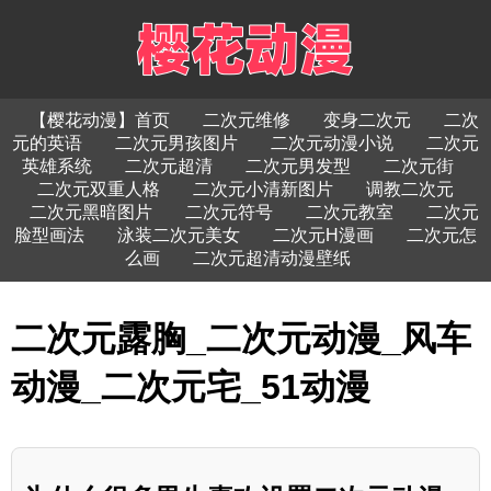
【樱花动漫】首页
二次元维修
变身二次元
二次
元的英语
二次元男孩图片
二次元动漫小说
二次元
英雄系统
二次元超清
二次元男发型
二次元街
二次元双重人格
二次元小清新图片
调教二次元
二次元黑暗图片
二次元符号
二次元教室
二次元
脸型画法
泳装二次元美女
二次元H漫画
二次元怎
么画
二次元超清动漫壁纸
二次元露胸_二次元动漫_风车
动漫_二次元宅_51动漫