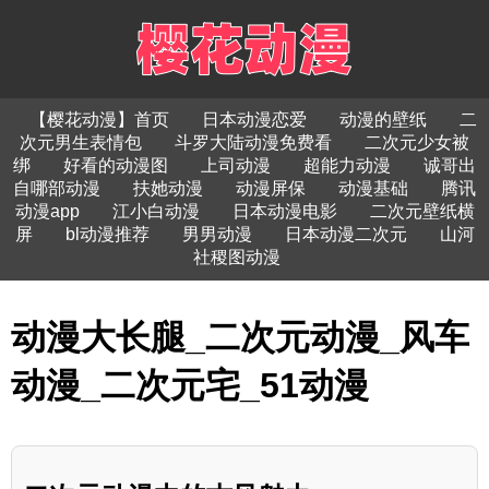
【樱花动漫】首页
日本动漫恋爱
动漫的壁纸
二
次元男生表情包
斗罗大陆动漫免费看
二次元少女被
绑
好看的动漫图
上司动漫
超能力动漫
诚哥出
自哪部动漫
扶她动漫
动漫屏保
动漫基础
腾讯
动漫app
江小白动漫
日本动漫电影
二次元壁纸横
屏
bl动漫推荐
男男动漫
日本动漫二次元
山河
社稷图动漫
动漫大长腿_二次元动漫_风车
动漫_二次元宅_51动漫