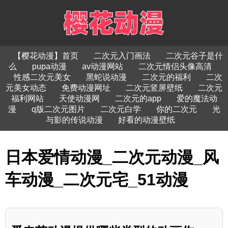
【樱花动漫】首页
二次元入门画法
二次元谷子是什
么
pupa动漫
av动漫网站
二次元情侣头像高清
性感二次元美女
黑蛇说动漫
二次元的福利
二次
元美女动态
免费动漫网址
二次元竖屏壁纸
二次元
福利网站
天使动漫网
二次元的app
爱的魔法动
漫
q版二次元图片
二次元白学
你的二次元
光
与影的传说动漫
好看的动漫壁纸
日本爱情动漫_二次元动漫_风
车动漫_二次元宅_51动漫