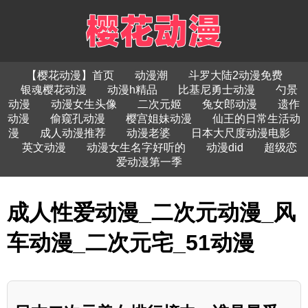
【樱花动漫】首页
动漫潮
斗罗大陆2动漫免费
银魂樱花动漫
动漫h精品
比基尼勇士动漫
勺景
动漫
动漫女生头像
二次元姬
兔女郎动漫
遗作
动漫
偷窥孔动漫
樱宫姐妹动漫
仙王的日常生活动
漫
成人动漫推荐
动漫老婆
日本大尺度动漫电影
英文动漫
动漫女生名字好听的
动漫did
超级恋
爱动漫第一季
成人性爱动漫_二次元动漫_风
车动漫_二次元宅_51动漫