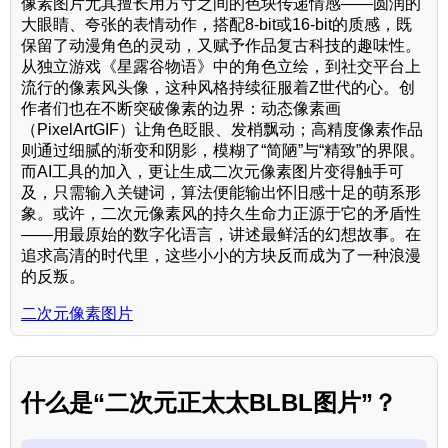
像素图片尤其擅长用方寸之间的色块传递情感——圆润的
大眼睛、夸张的表情动作，搭配8-bit或16-bit的质感，既
保留了动漫角色的灵动，又赋予作品复古科技的趣味性。
从独立游戏《星露谷物语》中的角色立绘，到社交平台上
流行的像素风头像，这种风格持续征服着Z世代的心。创
作者们也在不断突破像素的边界：动态像素画
（PixelArtGIF）让角色眨眼、发梢飘动；高精度像素作品
则通过细腻的渐变和阴影，模糊了“简陋”与“精致”的界限。
而AI工具的加入，更让生成二次元像素图片变得触手可
及，只需输入关键词，算法便能输出怀旧感十足的萌系形
象。或许，二次元像素风的持久生命力正源于它的矛盾性
——用最原始的数字化语言，讲述最鲜活的幻想故事。在
追求高清的时代里，这些小小的方块反而成为了一种浪漫
的反叛。
二次元像素图片
什么是“二次元正太太BLBL图片”？