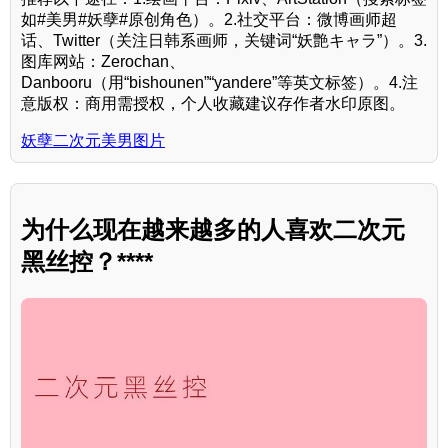
如#美男#妖孽#原创角色）。2.社交平台：微博画师超
话、Twitter（关注日韩系画师，关键词“妖艶キャラ”）。3.
图库网站：Zerochan、
Danbooru（用“bishounen”“yandere”等英文标签）。4.注
意版权：商用需授权，个人收藏建议存作者水印原图。
妖孽二次元美男图片
为什么现在越来越多的人喜欢二次元
黑丝控？****