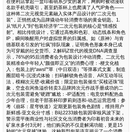
在便利店拿起一盒印着萌系少女的薯片，网购时被动漫联
名款手机壳吸引，甚至奶茶杯上也爬满了人气IP角色——
这种将二次元视觉元素融入实体产品设计的“二次元包
装”，正悄然成为品牌撬动年轻消费市场的黄金钥匙。1.
从“纸片人”到“包装经济学”二次元包装的核心是“情感投
射”。相比传统设计，它通过高饱和色彩、动态线条和角色
IP，瞬间唤醒用户对虚拟世界的归属感。如《原神》与肯
德基联名引发的“社疯”排队现象，证明角色形象本身已成
为可穿戴的社交货币。2.解码Z世代的视觉DNA调查显
示，76%的95后消费者会为包装设计冲动消费。二次元包
装精准命中年轻人“颜值即正义”的消费心理：-梗文化植
入：包装上的“awsl”“草（中日双语）”等弹幕式文案，制造
圈层暗号-沉浸式体验：扫码解锁角色语音、AR互动等玩
法，模糊次元壁-收藏价值：限定款包装催生“买椟还珠”现
象，空盒在闲鱼溢价转卖3.品牌跨次元作战手册成功的二
次元包装需避免“硬蹭”尴尬：-IP适配性：电竞饮料配热血
少年合理，但老干部茶杯印萝莉则违和-动态运营思维：参
考《崩坏：星穹铁道》定期更新包装角色剧情，维持用户
新鲜感-亚文化分寸感：B站2233娘包装因审核风波下架，
警示需平衡商业性与社区文化当消费者为印着初音未来的
矿泉水多付3元时，他们购买的不仅是解渴功能，更是15
秒的“次元穿越”体验。这种新型包装语言揭示了一个消费