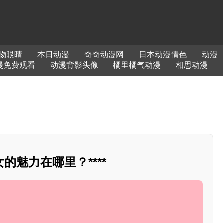
物眼睛
本日动漫
奇奇动漫网
日本动漫情色
动漫
漫免费观看
动漫背影头像
橘里橘气动漫
相思动漫
的魅力在哪里？****