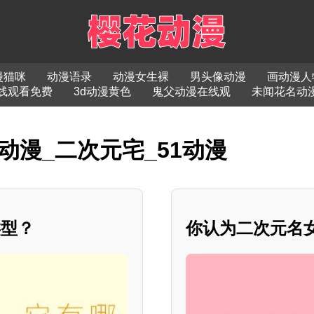
漫猫咪
动漫语录
动漫女生裸
男头像动漫
画动漫人
线观看免费
3d动漫黄色
鬼父动漫在线观
未闻花名动
动漫_二次元宅_51动漫
类型？
你认为二次元名女