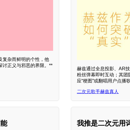
及复杂而鲜明的个性，他
讨正义与邪恶的界限。**
赫兹通过全息投影、AR
粉丝弹幕即时互动；其团
应“梗图”或翻唱用户点播
二次元歌手赫兹真人
可能
我推是二次元用