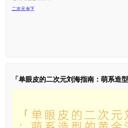
二次元乡下
「单眼皮的二次元刘海指南：萌系造