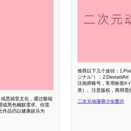
推荐以下几个途径：1.Pi
ジナル"）；2.DeviantAr
注画师账号，常用标签#イラス
类）。注意版权，商用需授权
）或恶搞亚文化，通过极端
二次元动漫萌少女图片
理或黑色幽默需求。但需
元作品仍以健康娱乐为