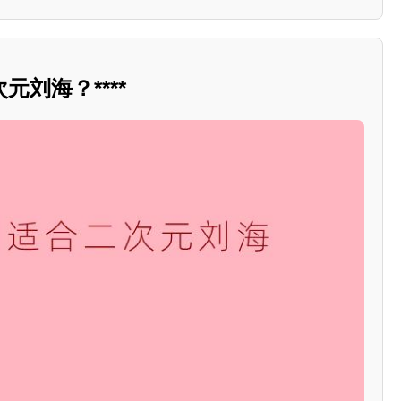
刘海？****