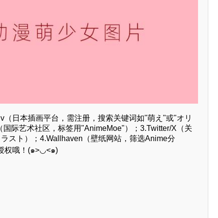
xiv（日本插画平台，需注册，搜索关键词如"萌え"或"オリ
t（国际艺术社区，标签用"AnimeMoe"）；3.Twitter/X（关
ト）；4.Wallhaven（壁纸网站，筛选Anime分
哦！(๑>◡<๑)