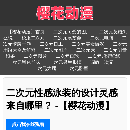
【樱花动漫】首页
二次元可爱的图片
二次元英语怎
么说
校服二次元
二次元展览会
二次元电脑
二
次元卡牌手游
二次元口工
二次元美女游戏
二次元
用语大全及解释
二次元图库
二次元床
二次元测量
设备
二次元图片
二次元口球
二次元超清壁纸
二次元黑色丝袜
二次元男生眼睛
调教二次元
二
次元大腿
二次元卧室
二次元性感泳装的设计灵感
来自哪里？ -【樱花动漫】
点击我在线观看