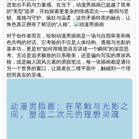
迸发出不羁与力量感。在当下，动漫男插画已超越了简单
的“美型”追求，开始探索更复杂的情感层次——脆弱与坚
韧、孤独与守护、疯狂与温柔，这些矛盾特质的融合，让
角色真正拥有了鲜活的“人格”。
对于创作者而言，绘制动漫男插画是一场与自我审美和角
色共鸣的对话。它考验的不仅是人体结构、透视与光影的
基本功，更是对“如何用视觉语言讲述一个瞬间”的深层思
考。无论是追求极致的日系唯美，还是偏向写实的厚涂风
格，或是融入国风元素的洒脱笔法，每一张插画都是通往
另一个世界的窗口，让观者在二维平面中，触碰到一个理
想而真实的灵魂。