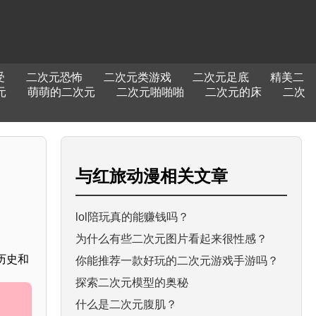
受
二次元恐怖
二次元类游戏
二次元足底
精美二
元
萌萌的二次元
二次元啪啪啪
二次元的床
二次
与
红旅动漫
相关文章
lol陪玩真的能赚钱吗？
为什么有些二次元图片看起来很性感？
历史和
你能推荐一款好玩的二次元游戏手游吗？
探索二次元模型的奥秘
什么是二次元腹肌？