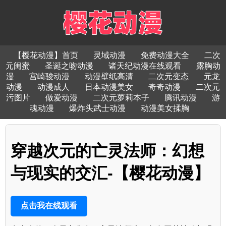
【樱花动漫】首页
灵域动漫
免费动漫大全
二次
元闺蜜
圣诞之吻动漫
诸天纪动漫在线观看
露胸动
漫
宫崎骏动漫
动漫壁纸高清
二次元变态
元龙
动漫
动漫成人
日本动漫美女
奇奇动漫
二次元
污图片
做爱动漫
二次元萝莉本子
腾讯动漫
游
魂动漫
爆炸头武士动漫
动漫美女揉胸
穿越次元的亡灵法师：幻想
与现实的交汇-【樱花动漫】
点击我在线观看