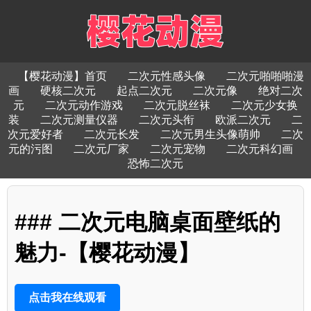
【樱花动漫】首页
二次元性感头像
二次元啪啪啪漫
画
硬核二次元
起点二次元
二次元像
绝对二次
元
二次元动作游戏
二次元脱丝袜
二次元少女换
装
二次元测量仪器
二次元头衔
欧派二次元
二
次元爱好者
二次元长发
二次元男生头像萌帅
二次
元的污图
二次元厂家
二次元宠物
二次元科幻画
恐怖二次元
### 二次元电脑桌面壁纸的
魅力-【樱花动漫】
点击我在线观看