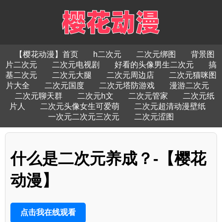
【樱花动漫】首页
h二次元
二次元绑图
背景图
片二次元
二次元电视剧
好看的头像男生二次元
搞
基二次元
二次元大腿
二次元周边店
二次元猫咪图
片大全
二次元国度
二次元塔防游戏
漫游二次元
二次元聊天群
二次元h文
二次元管家
二次元纸
片人
二次元头像女生可爱萌
二次元超清动漫壁纸
一次元二次元三次元
二次元涩图
什么是二次元养成？-【樱花
动漫】
点击我在线观看