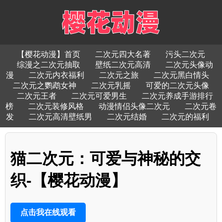
【樱花动漫】首页
二次元四大名著
污头二次元
综漫之二次元抽取
壁纸二次元高清
二次元头像动
漫
二次元内衣福利
二次元之旅
二次元黑白情头
二次元之鹦鹉女神
二次元乳摇
可爱的二次元头像
二次元王者
二次元可爱男生
二次元养成手游排行
榜
二次元装修风格
动漫情侣头像二次元
二次元卷
发
二次元高清壁纸男
二次元结婚
二次元的福利
猫二次元：可爱与神秘的交
织-【樱花动漫】
点击我在线观看