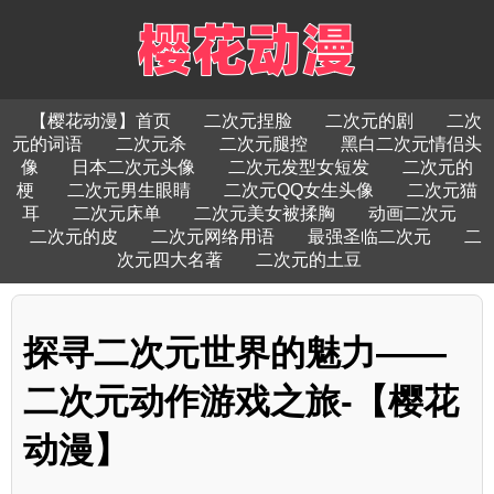
【樱花动漫】首页
二次元捏脸
二次元的剧
二次
元的词语
二次元杀
二次元腿控
黑白二次元情侣头
像
日本二次元头像
二次元发型女短发
二次元的
梗
二次元男生眼睛
二次元QQ女生头像
二次元猫
耳
二次元床单
二次元美女被揉胸
动画二次元
二次元的皮
二次元网络用语
最强圣临二次元
二
次元四大名著
二次元的土豆
探寻二次元世界的魅力——
二次元动作游戏之旅-【樱花
动漫】