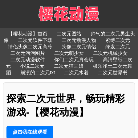
【樱花动漫】首页
二次元图站
帅气的二次元男生头
像
二次元软件下载
二次元动漫人物
紧缚二次元
情侣头像二次元高冷
头像二次元情侣
绿发二次元
二次元污污图片
二次元萌少女
二次元机械少女
二次元动漫软件
你们二次元真会玩
高清壁纸二次
元
小说二次元
二次元猫耳娘
极乐净土二次元舞
蹈
崩溃的二次元txt
二次元水着
二次元世界书
探索二次元世界，畅玩精彩
游戏-【樱花动漫】
点击我在线观看